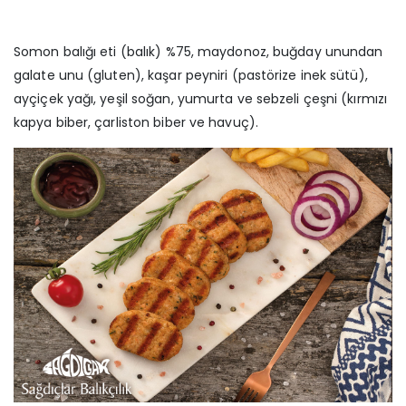
Somon balığı eti (balık) %75, maydonoz, buğday unundan
galate unu (gluten), kaşar peyniri (pastörize inek sütü),
ayçiçek yağı, yeşil soğan, yumurta ve sebzeli çeşni (kırmızı
kapya biber, çarliston biber ve havuç).