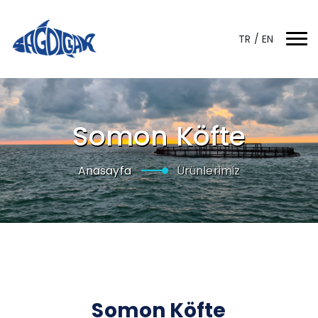
TR
/
EN
Somon Köfte
Anasayfa
Ürünlerimiz
Somon Köfte