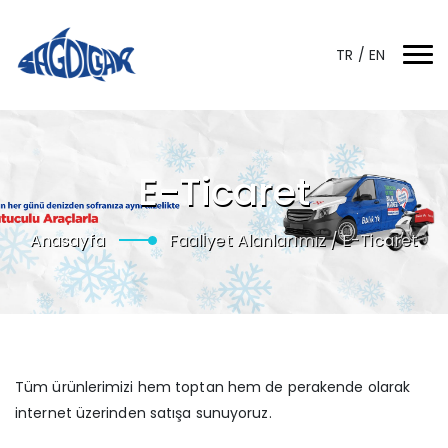
TR
/
EN
E-Ticaret
Anasayfa
Faalİyet Alanlarımız /
E-Ticaret
Tüm ürünlerimizi hem toptan hem de perakende olarak
internet üzerinden satışa sunuyoruz.